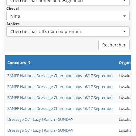
Chercher par année ou désignation
Cheval
Nina
Athlète
Chercher par UID, nom ou prénom
Rechercher
Concours
Organis
ZANEF National Dressage Championships 16/17 September
Lusaka D
ZANEF National Dressage Championships 16/17 September
Lusaka D
ZANEF National Dressage Championships 16/17 September
Lusaka D
ZANEF National Dressage Championships 16/17 September
Lusaka D
Dressage Q7 - Lazy J Ranch - SUNDAY
Lusaka D
Dressage Q7 - Lazy J Ranch - SUNDAY
Lusaka D