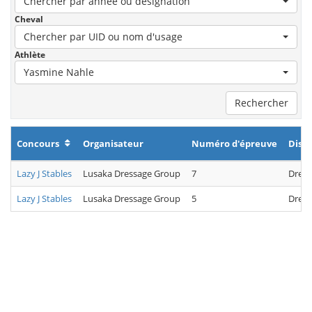
Chercher par année ou désignation
Cheval
Chercher par UID ou nom d'usage
Athlète
Yasmine Nahle
Rechercher
Concours
Organisateur
Numéro d'épreuve
Disci
Lazy J Stables
Lusaka Dressage Group
7
Dress
Lazy J Stables
Lusaka Dressage Group
5
Dress